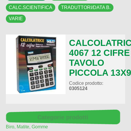
CALC.SCIENTIFICA
TRADUTTORI/DATA B.
VARIE
CALCOLATRI
4067 12 CIFRE
TAVOLO
PICCOLA 13X
Codice prodotto:
0305124
Categorie prodotti
Biro, Matite, Gomme