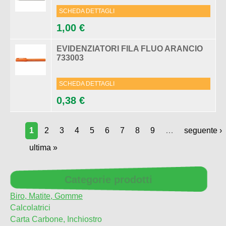
SCHEDA DETTAGLI
1,00 €
EVIDENZIATORI FILA FLUO ARANCIO
733003
SCHEDA DETTAGLI
0,38 €
1
2
3
4
5
6
7
8
9
…
seguente ›
ultima »
Categorie prodotti
Biro, Matite, Gomme
Calcolatrici
Carta Carbone, Inchiostro