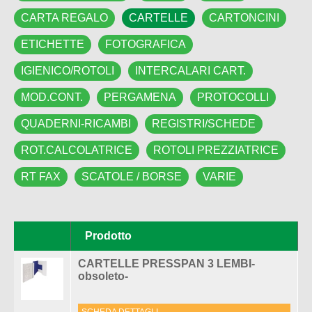
CARTA REGALO
CARTELLE
CARTONCINI
ETICHETTE
FOTOGRAFICA
IGIENICO/ROTOLI
INTERCALARI CART.
MOD.CONT.
PERGAMENA
PROTOCOLLI
QUADERNI-RICAMBI
REGISTRI/SCHEDE
ROT.CALCOLATRICE
ROTOLI PREZZIATRICE
RT FAX
SCATOLE / BORSE
VARIE
Pagine
Prodotto
CARTELLE PRESSPAN 3 LEMBI-
obsoleto-